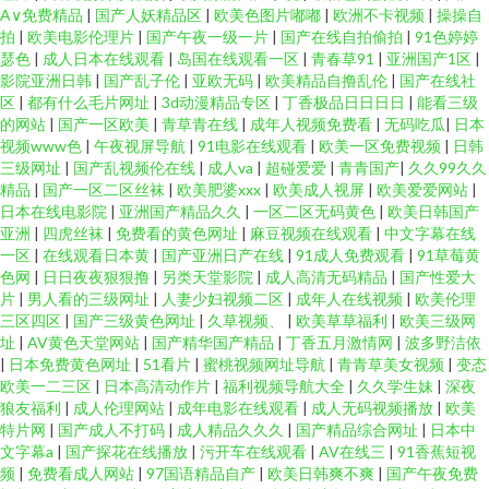
A∨免费精品
|
国产人妖精品区
|
欧美色图片嘟嘟
|
欧洲不卡视频
|
操操自
拍
|
欧美电影伦理片
|
国产午夜一级一片
|
国产在线自拍偷拍
|
91色婷婷
瑟色
|
成人日本在线观看
|
岛国在线观看一区
|
青春草91
|
亚洲国产1区
|
影院亚洲日韩
|
国产乱子伦
|
亚欧无码
|
欧美精品自撸乱伦
|
国产在线社
区
|
都有什么毛片网址
|
3d动漫精品专区
|
丁香极品日日日日
|
能看三级
的网站
|
国产一区欧美
|
青草青在线
|
成年人视频免费看
|
无码吃瓜
|
日本
视频www色
|
午夜视屏导航
|
91电影在线观看
|
欧美一区免费视频
|
日韩
三级网址
|
国产乱视频伦在线
|
成人va
|
超碰爱爱
|
青青国产
|
久久99久久
精品
|
国产一区二区丝袜
|
欧美肥婆xxx
|
欧美成人视屏
|
欧美爱爱网站
|
日本在线电影院
|
亚洲国产精品久久
|
一区二区无码黄色
|
欧美日韩国产
亚洲
|
四虎丝袜
|
免费看的黄色网址
|
麻豆视频在线观看
|
中文字幕在线
一区
|
在线观看日本黄
|
国产亚洲日产在线
|
91成人免费观看
|
91草莓黄
色网
|
日日夜夜狠狠撸
|
另类天堂影院
|
成人高清无码精品
|
国产性爱大
片
|
男人看的三级网址
|
人妻少妇视频二区
|
成年人在线视频
|
欧美伦理
三区四区
|
国产三级黄色网址
|
久草视频、
|
欧美草草福利
|
欧美三级网
址
|
AV黄色天堂网站
|
国产精华国产精品
|
丁香五月激情网
|
波多野洁依
|
日本免费黄色网址
|
51看片
|
蜜桃视频网址导航
|
青青草美女视频
|
变态
欧美一二三区
|
日本高清动作片
|
福利视频导航大全
|
久久学生妹
|
深夜
狼友福利
|
成人伦理网站
|
成年电影在线观看
|
成人无码视频播放
|
欧美
特片网
|
国产成人不打码
|
成人精品久久久
|
国产精品综合网址
|
日本中
文字幕a
|
国产探花在线播放
|
污开车在线观看
|
AV在线三
|
91香蕉短视
频
|
免费看成人网站
|
97国语精品自产
|
欧美日韩爽不爽
|
国产午夜免费