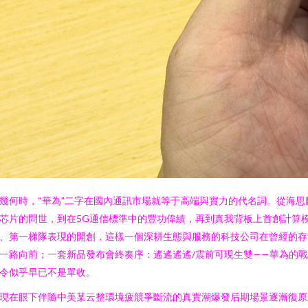
幾何時，“華為”二字在國內通訊市場就等于高端與實力的代名詞。從海思
芯片的問世，到在5G通信標準中的豐功偉績，再到真我背板上首創計算
、第一梯隊表現的開創，這樣一個深耕生態與服務的科技公司在曾經的存
一路向前；一套新品發布會終奏序：遙遙遙遙/震前可現生雙——華為的
令似乎早已不是單收。
現在眼下伴隨中美某云整環境疲競爭斷流的真實潮爆發后期場景逐漸復原