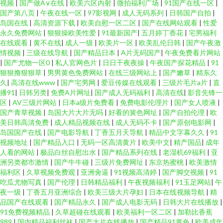
视频
|
国产做A∨在线
|
欧美六区内射
|
微拍福利广场
|
91国产在线一区
|
国产第八页
|
午夜在线一区
|
97影视网
|
成人无码系列
|
日韩国产自拍
|
岛国在线
|
高清资源下载
|
欧美自慰一区二区
|
国产在线网站观看
|
性爱
永久免费网站
|
狠狠操欧美性爱
|
91最新国产
|
五月婷丁香花
|
宅男福利
在线观看
|
黄不在线
|
成人一级
|
欧美片一区
|
欧美乱伦日韩
|
国产午夜激
情视频
|
三级在线导航
|
国产精品日本
|
A片无码国产
|
午夜免费看片网站
|
国产尤物一区0
|
私人官网色片
|
日日干夜夜操
|
午夜国产探花精品
|
91
狠狠撸狠狠草
|
男男黄色免费网站
|
在线三级网站上
|
国产嫩草
|
精东久
久
|
高清在线www
|
国产宅男网
|
爱豆传媒在线观看
|
三级片毛片a片
|
直
播91
|
日韩另类
|
免费A片网址
|
国产成人无码福利
|
高清在线
|
影音先锋一
区
|
AV三级片网站
|
日本a级片免费看
|
免费电影伦理片
|
国产女人喷液
|
国产青草视频
|
岛国大片大片无吗
|
好看的簧色网址
|
国产自拍伦理
|
欧
美日韩高清免费
|
成人精品视频在线
|
成人无码不卡
|
国产原创电影网
|
岛国国产在线
|
国产电影导航
|
丁香五月天导航
|
精品中文字幕久久
|
91
视频地址
|
国产精品入口
|
无码一区高清黄片
|
欧美中文
|
精产国品
|
成年
人看的网站
|
极品白丝自慰出水
|
国产精品系列在线
|
老湿机69福利
|
亚
洲另类都市激情
|
国产牛牛碰
|
三级片免费网址
|
东京热蜜桃
|
欧美激情
福利区
|
久草视频免费观
|
亚洲肏逼
|
91视频高清婷
|
国产脚交视频
|
91
吃瓜尤物写真
|
国产伦理
|
日韩精品福利
|
午夜视频福利
|
91玉足网站
|
午
夜一级
|
丁香五月亚洲综合
|
欧美三级大片孕妇
|
日本在线视频导航
|
精
品国产在线观看
|
国产精品永久
|
国产成人电影无码
|
日韩大片在线播放
|
91免费视频精品
|
久草超碰在线观看
|
欧美福利一区二区
|
加勒比香蕉
989
|
国内精品福利丝袜
|
国产大片在线播放
|
国产精品91黄色
|
欧美成年