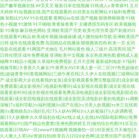
国产嫩草视频在线
69叉叉叉
最新日本在线视频
日韩成人a
青青操91
五月
天婷婷
91短视频在线
国产在线观看的
白丝美女自慰网站
91福利免费视
频
加勒比91AV
91在线观看
黄网站av在线
国产视频
狠狠擼狠狠擼
91桃
色小视频
91激情
91干啪啪
青青操青青干
主播诱惑无码专区
欧美视频电
影
91播放
麻豆桃色网站
亚洲欧美国产另类
欧美伦理另类
国产刺激对白
在线观看91精品
欧美成年视频
操碰操揉
成人微拍福利导航
亚洲欧美国产
日韩
成年在线观看免费
岛国精品在线播放
狠狠撸第四色
欧美一页
女同
电影在线观看
91网国产尤物在
毛片网站黄色
狼人三级片
高清男同
国产
日韩伦理淫
成年免费视频
亚洲欧美中文视频
东京热亚洲色图
蜜桃成人超
碰网
91精品小视频
久草福利免费视影
五月天堂网
最新福利电影
97福利
视频导航|大香蕉久久麻豆|午夜男女AV|丰满人妻一区二区|97色色超碰在
线|超碰青青98|黄视频网站|三级午夜在线|久久伊人在线视频|三级网站国
产
成全影视大全在线看我的女友|成全影视观看免费完整版国语|成全影视
免费观看|成全影视热门电视剧有哪些|成全影视在线观看|成全影视在线
观看更新时间|成全影视在线观看免费高清电视剧|成全影院电视剧国语在
线观看|成全影院电视剧在线观看|成全影院高清电影好看的电视剧
ts调教
深喉|Ts福利导航|ts福利视频|ts国产在线|ts另类人妖视频|ts米兰在线视
频|ts魔物娘岛|ts强奸乱伦|TS人妖AV网站|ts人妖被操|TS人妖调教视
频|TS人妖捆绑
久久草福利在线|AV线上成人在线|AV国际电影网站|免费
观看网站91|国产精品色窝窝|亚洲色图婷婷五月|偷拍综合色图|91豆花在
线观看|日韩AV一区|www91视频网
视频偷拍一区18|亚洲五月天偷拍|久
久人妻人人草|AV资源自拍|欧美后入|2026全色网|足交黑丝国产在线|黄