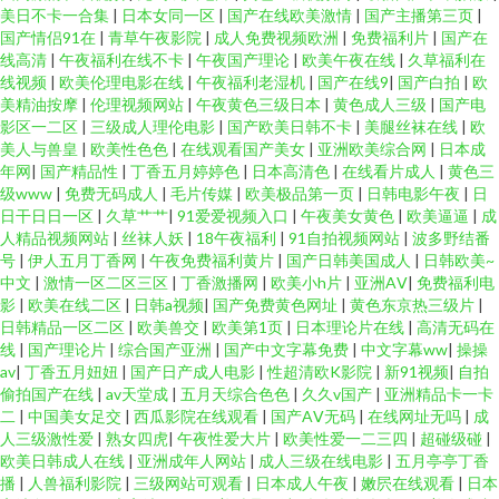
美日不卡一合集
|
日本女同一区
|
国产在线欧美激情
|
国产主播第三页
|
国产情侣91在
|
青草午夜影院
|
成人免费视频欧洲
|
免费福利片
|
国产在
线高清
|
午夜福利在线不卡
|
午夜国产理论
|
欧美午夜在线
|
久草福利在
线视频
|
欧美伦理电影在线
|
午夜福利老湿机
|
国产在线9
|
国产白拍
|
欧
美精油按摩
|
伦理视频网站
|
午夜黄色三级日本
|
黄色成人三级
|
国产电
影区一二区
|
三级成人理伦电影
|
国产欧美日韩不卡
|
美腿丝袜在线
|
欧
美人与兽皇
|
欧美性色色
|
在线观看国产美女
|
亚洲欧美综合网
|
日本成
年网
|
国产精品性
|
丁香五月婷婷色
|
日本高清色
|
在线看片成人
|
黄色三
级www
|
免费无码成人
|
毛片传媒
|
欧美极品第一页
|
日韩电影午夜
|
日
日干日日一区
|
久草艹艹
|
91爱爱视频入口
|
午夜美女黄色
|
欧美逼逼
|
成
人精品视频网站
|
丝袜人妖
|
18午夜福利
|
91自拍视频网站
|
波多野结番
号
|
伊人五月丁香网
|
午夜免费福利黄片
|
国产日韩美国成人
|
日韩欧美~
中文
|
激情一区二区三区
|
丁香激播网
|
欧美小h片
|
亚洲AⅤ
|
免费福利电
影
|
欧美在线二区
|
日韩a视频
|
国产免费黄色网址
|
黄色东京热三级片
|
日韩精品一区二区
|
欧美兽交
|
欧美第1页
|
日本理论片在线
|
高清无码在
线
|
国产理论片
|
综合国产亚洲
|
国产中文字幕免费
|
中文字幕ww
|
操操
av
|
丁香五月妞妞
|
国产日产成人电影
|
性超清欧K影院
|
新91视频
|
自拍
偷拍国产在线
|
av天堂成
|
五月天综合色色
|
久久v国产
|
亚洲精品卡一卡
二
|
中国美女足交
|
西瓜影院在线观看
|
国产AⅤ无码
|
在线网址无吗
|
成
人三级激性爱
|
熟女四虎
|
午夜性爱大片
|
欧美性爱一二三四
|
超碰级碰
|
欧美日韩成人在线
|
亚洲成年人网站
|
成人三级在线电影
|
五月亭亭丁香
播
|
人兽福利影院
|
三级网站可观看
|
日本成人午夜
|
嫩屄在线观看
|
日本