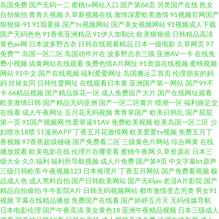
日本黄色视屏 午夜免费在线观看 午夜无码理论 97热热 wwwwwww黄 精品亚
岛国免费
国产无码一二
蜜桃tv网站入口
国产第66页
另类国产在线
熟女
自拍偷拍
青青久视频
久草新视频在线
激情深爱欧美激情
91视频官网国产
狠狠操-91
91我要操
国产ts视频网站
国产美女视频网站
91视频成人下载
洲成人传媒 99爱99色 91同城在线观看 91网站链接 亚洲色图日韩 日本Aⅴ在
国产无码色色
91香蕉亚洲精品
91伊人加勒比
欧美狠狠插
日韩精品高清
黄色av网
日本波多野吉衣
日韩在线观看精品
日本一级电影
久草网页
97
线观看 四虎影院国产精品 91传媒成人 福利导航偷拍亚洲 久热这里只有 91部
免费艹
岛国一区二区
岛国动作片在
波多野吉衣三级
亚洲AV一卡
在线免
费小视频
搞黄网站在线观看
免费色情A片网扯
91资源在线视频
蜜桃视频
网站
91中文
国产在线视频
福利爱爱网址
岛国搬运工首页
伦理朋友的妈
免费电影 国产不卡在线一区 成人a视频网 日韩中字在线 熟女性激情 欧美久草
妈
丝袜女同
日韩性爱网址
在线观看日本黄
亚洲国产第一网站
国产99不
卡
66精品视频
国产精品探花一区
成人免费国产大片
国产在线网址观看
在线 大香蕉狠狠的 91无码精品蜜桃 91蜜桃吴梦梦 人妖网站 尤物在线导航 超
欧美激情日韩
国产精品无码亚洲
国产一区二区黄片
喷潮一区
福利姬足交
在线看
成人午夜网址
五月花无码视频
青青草国产
欧美日韩乱
国产屁屁
第一页
91国产视频网
性爱草逼91AV
免费欧美视频
欧美岛国一区二区
少
碰电影院 成人依人在线 偷拍亚洲另类 超碰在线香蕉 91熊猫 户外露出自慰小
妇喷水18禁
51漫画APP
丁香五月花激情网
欧美爱爱tv视频
免费五月丁
香视频
97香蕉超级碰碰
国产免费看二区
三级黄色片网站
综合网黄
在线
说 日屄欧美日屄 国产65页 97人妻在线视频 欧美操欧美 韩国日本色色 97在线
播放观看
欧美电影在线
伦理片在哪里看
蜜桃午夜网
久草资源在
日本三
级大全
久久福利
福利所导航视频
成人片免费
国产第9页
中文字幕bt原声
三级日韩欧美
午夜视频123
日本推理片
丁香五月网站
国产免费看视频
极
b'b 欧美色图五月天 国产操逼精品欧美 91大神影音 欧美性免一区 黄色在线观
品成人色
成人黑料自拍
国产日韩欧美网站
国产无码av
老湿A片影院
国产
精品自拍偷拍
牛牛影院A片
日韩无码视频网站
都市激情变态另类
男女91
看网站 91豆花在线观看 白丝自慰网站91 91白虎美女交配 东京热五月天婷婷
视频
字幕在线精品播放
免费国产在线看
国产婷婷五月天
无码传媒导航
日本电影伦理
国产午夜高清
美女黄色18
亚洲午夜精品视频
日本三级成人