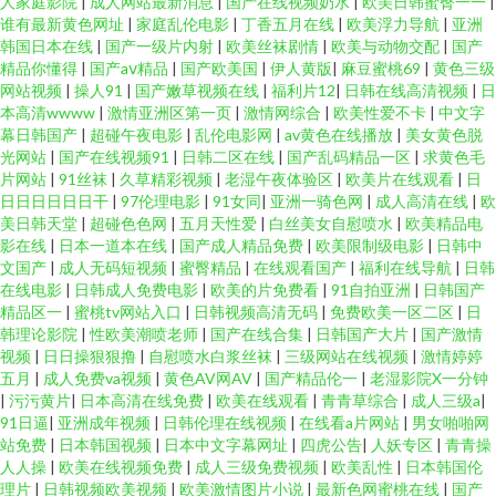
人家庭影院
|
成人网站最新消息
|
国产在线视频奶水
|
欧美日韩蜜臀一一
|
谁有最新黄色网址
|
家庭乱伦电影
|
丁香五月在线
|
欧美浮力导航
|
亚洲
韩国日本在线
|
国产一级片内射
|
欧美丝袜剧情
|
欧美与动物交配
|
国产
精品你懂得
|
国产aⅴ精品
|
国产欧美国
|
伊人黄版
|
麻豆蜜桃69
|
黄色三级
网站视频
|
操人91
|
国产嫩草视频在线
|
福利片12
|
日韩在线高清视频
|
日
本高清wwww
|
激情亚洲区第一页
|
激情网综合
|
欧美性爱不卡
|
中文字
幕日韩国产
|
超碰午夜电影
|
乱伦电影网
|
av黄色在线播放
|
美女黄色脱
光网站
|
国产在线视频91
|
日韩二区在线
|
国产乱码精品一区
|
求黄色毛
片网站
|
91丝袜
|
久草精彩视频
|
老湿午夜体验区
|
欧美片在线观看
|
日
日日日日日日干
|
97伦理电影
|
91女同
|
亚洲一骑色网
|
成人高清在线
|
欧
美日韩天堂
|
超碰色色网
|
五月天性爱
|
白丝美女自慰喷水
|
欧美精品电
影在线
|
日本一道本在线
|
国产成人精品免费
|
欧美限制级电影
|
日韩中
文国产
|
成人无码短视频
|
蜜臀精品
|
在线观看国产
|
福利在线导航
|
日韩
在线电影
|
日韩成人免费电影
|
欧美的片免费看
|
91自拍亚洲
|
日韩国产
精品区一
|
蜜桃tv网站入口
|
日韩视频高清无码
|
免费欧美一区二区
|
日
韩理论影院
|
性欧美潮喷老师
|
国产在线合集
|
日韩国产大片
|
国产激情
视频
|
日日操狠狠撸
|
自慰喷水白浆丝袜
|
三级网站在线视频
|
激情婷婷
五月
|
成人免费va视频
|
黄色AV网AV
|
国产精品伦一
|
老湿影院X一分钟
|
污污黄片
|
日本高清在线免费
|
欧美在线观看
|
青青草综合
|
成人三级a
|
91日逼
|
亚洲成年视频
|
日韩伦理在线视频
|
在线看a片网站
|
男女啪啪网
站免费
|
日本韩国视频
|
日本中文字幕网址
|
四虎公告
|
人妖专区
|
青青操
人人操
|
欧美在线视频免费
|
成人三级免费视频
|
欧美乱性
|
日本韩国伦
理片
|
日韩视频欧美视频
|
欧美激情图片小说
|
最新色网蜜桃在线
|
国产