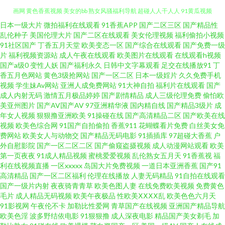
韩国三级入口 狠狠鲁2026 久久婷婷国产综合 三级黄色午夜 韩国AV不卡 aV映
日本一级大片
微拍福利在线观看
91香蕉APP
国产二区三区
国产精品性
乱伦种子
美国伦理大片
国产二区在线观看
美女伦理视频
福利偷拍小视频
91社区国产
丁香五月天堂
欧美变态一区
国产综合在线观看
国产免费一级
画网 黄色香蕉视频 美女的bb 熟女风骚福利导航 超碰人人干人人 91黄瓜视频
片
福利视频资源站
成人午夜在线观看
欧美图片在线观看
在线观看h视频
国产a级0
变性人妖
国产福利永久
日韩中文字幕观看
足交在线播放91
丁
下载 日韩新片www 91草网站 99草视频在线 欧美操逼一区二区 久草热大香蕉
香五月色网站
黄色3级抢网站
国产一区二区
日本一级婬片
久久免费手机
视频
学生妹Av网站
亚洲人成免费网站
91大神自拍
福利片在线观看
国产
成人内射无码
激情五月极品婷婷
国产剧情精品
成人三级伦理免费
偷怕欧
国产av第一页 午夜激情三级 三级日韩中文字幕 久久性交免费视频 免费看网
美亚州图片
国产AV国产AV
97亚洲精华液
国内精自线
国产精品3级片
成
年女人视频
狠狠撸亚洲欧美
91操碰在线
国产高清精品二区
国产欧美在线
91 婷婷色黑料91 人妻tv AV日韩 五月婷婷色网站 亚洲春色综合另类 午夜色鬼
视频
欧美色综合网
91国产自拍偷拍
香蕉911
花蝴蝶看片免费
白丝美女免
费网站
欧美女人与动物交
国产精品无码电影
91插插库
97超碰大香蕉
户
外自慰影院
国产一区二区二区
国产偷窥盗摄视频
成人动漫网站观看
欧美
导航 男人天堂网AV 91干逼电影 91日本 精品少妇蜜91 日韩性感传媒 超碰97
第一页夜夜
91成人精品视频
蜜桃爱爱视频
乱伦熟女五月天
91香蕉视
福
利在线视频直播
一区xxxxx
岛国大片免费视频
一道日本亚洲香蕉
国产91
天天操 亚洲中文日韩tv 51豆花每日更新 久久欧洲精品 欧美另类性 白丝学姐
高清精品
国产一区二区福利
伦理在线播放
人妻无码精品
91自拍在线观看
国产一级片内射
夜夜骑青青草
欧美色图人妻
在线免费欧美视频
免费黄色
毛片
成人精品无码视频
欧美午夜极品
性欧美ⅩⅩⅩⅩ乱
欧美色色六月天
操逼 av做爱成人 俺去射官网 日本A级电影网站 久久91精品 福利夜色导航 AV
91影视网
午夜伦不卡
加勒比性爱网
青草国产在线视频
亚洲国产精品导航
欧美色淫
波多野结依电影
91狠狠撸
成人深夜电影
精品国产美女剃毛
加