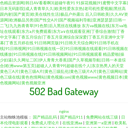
色精品资源网|韩日AV看看啊3|超碰午夜91
91探花视频|91蜜臀中文字幕|
日本无码影院|成人青青草久久|欧美性爱东京热|老司机性爱视频|黑丝高
跟内射|国产黄页|欧美在线性生活|极品户外露出
后入日韩欧美|久久AV资
源网|欧洲极品另类|国产性交A片|国产视频福利导航|亚洲瑟瑟瑟|日韩一
二飞|九九热青青草|91色禁|后入黑丝在线播放
东方va视频在线|东方va地
址在线观看|东方a片免费观看|东方a∨在线观看亚洲|丁香综合激情|丁香
中文字幕|丁香五月综合|丁香五月亚洲综合深深爱|丁香五月亚洲中文字
幕|丁香五月婷在线
91日韩网页版|91日韩天天综合网|91日韩手机在
线|91日韩视网|91日韩视频在线一区|91日韩视频在线观看|91日韩视频在
线播放|91日韩视频在线|91日韩视频网站|91日韩视频观看
精品爱啪|操
少妇逼|久久网址二区|伊人青青大香蕉|国产久草视频导航|日韩一本道综
合|欧洲www第五页|超碰人人青青99|超碰在线个人|东京热男人的天堂
黄色三A片|黄色三级A片|黄色三级乱伦|黄色三级片A片|黄色三级网站|黄
色三级在线|黄色色情网站|黄色视频com|黄色视频www|黄色视频日本|黄
色视频网站|黄色视频亚洲
502 Bad Gateway
nginx
主站蜘蛛池模板：
国产精品乱码
|
国产精品911
|
免费网站在线三级
|
日
本伦理电影观看
|
免费成人理论片
|
在线亚洲aa
|
亚洲第一a亚洲
|
欧美私