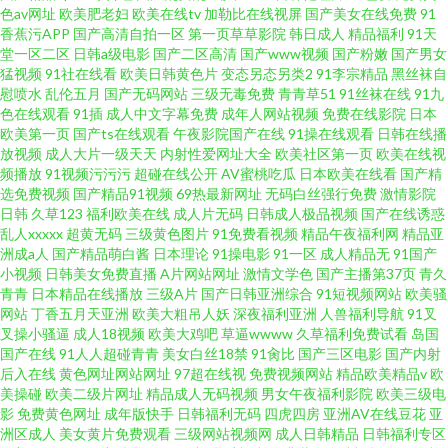
色av网址
欧美肥老妇
欧美在线tv
加勒比在线视屏
国产美女在线免费
91
香蕉污APP
国产高清自拍一区
第一页草草影院
韩日成人
精品福利
91天
堂一区二区
日韩a级电影
国产二区高清
国产www视频
国产粉嫩
国产男女
猛视频
91社在线看
欧美日韩黄色片
变态另态另类2
91李宗精品
黑丝袜自
慰喷水
乱伦五月
国产无码网站
三级无毒免费
青青草51
91丝袜在线
91九
色在线观看
91插
成人中文字幕免费
成年人网站视频
免费在线影院
日本
欧美第一页
国产ts在线观看
午夜影院国产在线
91操在线观看
日韩在线播
放视频
成人大片一级天天
内射性爱网址大全
欧美社区第一页
欧美在线视
频播放
91视频污污污
超碰在线公开
AV蜜桃吃瓜
日本欧美在线看
国产精
选免费视频
国产精品91视频
69热最新网址
无码白丝强行免费
激情影院
日韩
久草123
福利欧美在线
成人片无码
日韩成人极品视频
国产在线诱惑
乱人xxxxx
超黄无码
三级黄色图片
91免费看视频
精品午夜福利网
精品亚
洲成a人
国产精品萌白酱
日本理论
91操电影
91一区
成人精品无
91国产
小视频
日韩美女免费直播
A片网站网址
激情文学色
国产主播第37页
青久
青青
日本精品在线播放
三级A片
国产日韩亚洲综合
91短视频网站
欧美骚
网站
丁香五月天亚洲
欧美大粗吊人妖
深夜福利亚洲
人兽福利导航
91叉
叉操小骚逼
成人18视频
欧美大鸡吧
草逼wwww
久草福利免费试看
岛国
国产在线
91人人超碰青青
美女白丝18禁
91肏比
国产三区电影
国产内射
后入在线
黄色网址网站网址
97超在线视
免费视频网站
精品欧美精品v
欧
美操碰
欧美二级片网址
精品成人无码视频
男女午夜福利影院
欧美三级电
影
免费黄色网址
成年版快手
日韩福利无码
四虎四房
亚洲AV在线豆花
亚
洲区成人
美女黄片免费观看
三级网站视频网
成人日韩精品
日韩福利专区