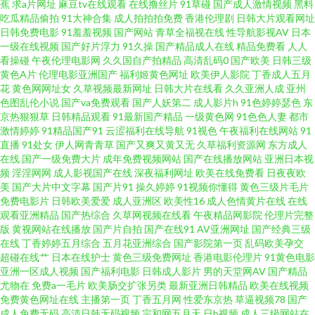
日本色直播 岛国av免费 欧美日韩福利微拍 高清视频1区2区 3级电影下载网站
蕉
求a片网址
麻豆tv在线观看
在线撸丝片
91草碰
国产成人激情视频
黑料
吃瓜精品偷拍
91大神合集
成人拍拍拍免费
香港伦理剧
日韩大片观看网址
日韩免费电影
91羞羞视频
国产网站
青草全福视在线
性导航影视AV
日本
91日日剧网 av91网址导航 日本a天堂 A级片网站 精品二四区 97色国产 福利
一级在线视频
国产好片浮力
91久操
国产精品成人在线
精品免费看
人人
看操碰
午夜伦理电影网
久久国自产拍精品
高清乱码0
国产欧美
日韩三级
你懂的 99超碰人妻 婷婷综合五月天 A片影院 黄色性交网 69欧美 91尤物网址
黄色A片
伦理电影亚洲国产
福利姬黄色网址
欧美伊人影院
丁香成人五月
花
黄色网网址女
久草视频最新网址
日韩大片在线看
久久亚洲人成
亚州
色图乱伦小说
国产va免费观看
国产人妖第二
成人影片h
91色婷婷瑟色
东
91操机视频 AV音影先锋 国产美女在线播放 操逼福利 99乱伦 91嫩草国产精品
京热狠狠草
日韩精品观看
91最新国产精品
一级黄色网
91色色人妻
都市
激情婷婷
91精品国产91
云涩福利在线导航
91视色
午夜福利在线网站
91
日日肏肏 日韩一本道 探花熟女 白丝喷水在线 日韩巨乳A片 免费观看黄色网址
直播
91处女
伊人网青青草
国产又爽又黄又无
久草福利资源网
东方成人
在线
国产一级免费大片
成年免费视频网站
国产在线播放网站
亚洲日本视
频
淫淫网网
成人影视国产在线
深夜福利网址
欧美在线免费看
日夜夜欧
www91视频网 亚洲淫淫成人 AV综合导航站 欧美日韩在线射精 欧洲激情人妻
美
国产大片中文字幕
国产片91
操久婷婷
91视频你懂得
黄色三级片毛片
免费电影片
日韩欧美爱爱
成人亚洲区
欧美性16
成人色情黄片在线
在线
人人Cao逼 www99操 97超碰大香蕉 日本黄色短视频 97人妻成人视频 91传媒
观看亚洲精品
国产热综合
久草网视频在线看
午夜精品网影院
伦理片完整
版
黄视网站在线播放
国产片自拍
国产在线91
AV亚洲网址
国产经典三级
在线
丁香婷婷五月综合
五月花亚洲综合
国产影院第一页
乱码欧美孕交
综合网 国内自拍97超碰 超碰熟妇 欧美日韩在线免费 天堂社区大香蕉 91视频
超碰在线艹
日本在线护士
黄色三级免费网址
香港电影伦理片
91黄色电影
亚洲一区成人视频
国产福利电影
日韩成人影片
男的天堂网AV
国产精品
精品视频 午夜私人福利 99热这里有精品 成人超碰碰在线 麻豆有码视频 97干
尤物在
免费a一毛片
欧美肠交扩张另类
最新亚洲日韩精品
欧美在线视频
免费黄色网址在线
主播第一页
丁香五月网
性爱东京热
草逼视频78
国产
成人免费无码
高清日韩无码视频
宗和网五月天
日b视频
成人三级网站在