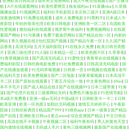
|
亚洲欧美日韩高清
|
成年男女免费网站
|
成人午夜在线视频
|
国产主播导
航
|
A片在线观看网站
|
欧美性爱网页
|
狼友福利av
|
91直播nba
|
久草视
频播放器
|
91视频网店
|
福利社手机影院
|
东京热三级片
|
亚洲A级日本
|
深夜激情网
|
91免费在线观看
|
成年人免费电影
|
91黑料不
|
日本成人午
夜影院
|
年轻的母亲伦理
|
欧美日韩电影
|
亚洲欧美一区二区
|
岛国欧美
性爱视频
|
微拍福利在线观看
|
俄罗斯午夜福利
|
免费视频网站
|
在线观
看国产网站
|
91与黄播
|
免费下载肏屄网站
|
国产精品自拍一区
|
内射的
网站
|
青久视频在线
|
怡红院国产视频
|
国产精品午夜一区
|
久久国产精
品香蕉
|
高清无码
|
五月天福利影院
|
91在线永久免费
|
欧美日韩另类图
片
|
亚洲三级伦理
|
91人操
|
日本精品一区二
|
欧美色图片区
|
久草香蕉
|
91青草视频在线
|
国产高清无码成人
|
91爱性交
|
青青草在在线视频
|
免
费福利影院
|
日韩经典电影免费
|
91社免费观看
|
日韩高清无码电影
|
国
产在线播放观看
|
91无码草莓视频
|
日韩第一页
|
69视频在线观看
|
老司
机福利天堂
|
欧美免费视频
|
国产二区电影
|
深夜草莓视频
|
日本高清不
卡二区
|
国产原创在线观看
|
丁香五月综合一致
|
中文黄色网址
|
69av
|
日
本不卡毛片
|
国产成人精品在线
|
国产在线视频99
|
日本三级带黄
|
91肏
逼
|
国产伦理片在线
|
三级黄网站无码
|
免费色片播放器
|
91色情导航
|
日
本a级片免费看
|
亚洲一级av无码
|
中国a级片
|
日韩欧美卡一卡二
|
日韩
欧美亚洲
|
欧美一区色图
|
加勒比无码视频
|
激情五月婷婷开心
|
午夜影
院操
|
日韩丝袜诱惑
|
精品国产999
|
91桃色app
|
日本一级黄
|
国产精品
国产自线
|
亚洲欧美日韩va
|
黄点www
|
综合亚洲国产精品
|
中文日韩在
线
|
高清在线不卡视频
|
午夜视频二区
|
福利午夜有码
|
男人的黄色天堂
|
国内激情在线视频
|
无码成人毛片
|
黄色三级视频网
|
最新国产在线播放
|