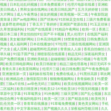
视频
|
日本乱论乱码视频
|
日本免费观看片
|
伦理片电影在线看
|
亚洲欧
美日韩成人
|
男和女操在线网站
|
欧美日韩乱国产
|
五月天婷婷射
|
日韩
大片网址
|
成人午夜秀场
|
操女的视频
|
欧美视频一区二线
|
午夜影院超
黄靠逼
|
国产av电影网站
|
国产丝袜A
|
91丝袜足交在线
|
三级片免费看逼
|
波多野老师电影
|
丁香五月丁香婷婷
|
亚洲国产资源在线
|
91玉足丝袜
|
久草资源福利站
|
91国产在线观看
|
91精品午夜网站
|
欧韩一区
|
香港三
级日本三级
|
男女拍拍拍91
|
国产不卡视频
|
黑人伦理片
|
在线国产福利
视频
|
美女被强奷网站
|
日本高清电影网
|
18禁黄色影院
|
日韩免费高清
视频
|
成人福利网
|
日本在线播放0
|
97伦理
|
三级在线视频网站
|
亚洲国
产大全
|
成人淫网
|
超碰黑料吃瓜婷婷
|
青青操人人操
|
香蕉自拍偷拍
|
久
草久碰
|
91茄子国产线
|
潮喷影院在线观看
|
精品无码
|
深夜福利男女
|
国产免费屄视频
|
亚洲欧美精选
|
超碰狠狠
|
深夜福利小视频
|
午夜宅男
网
|
欧美日韩电影网站
|
欧美日韩射射
|
精品三级伦理基地
|
韩日无码不卡
|
青青久草
|
欧美亚韩网址
|
伦理片三级
|
欧日韩免费
|
国产午夜免费电影
|
亚洲激情第一页
|
福利姬在线导航
|
免费在线成人
|
91黑丝高跟
|
草比网
站
|
欧洲精品色
|
激情影院日韩
|
狠狠撸视频网站
|
青青操欧美
|
91爱爱
爱
|
三级a片在线
|
av绯色无码
|
三级网站
|
欧美在线视频网站
|
欧美一区
二区福利
|
欧美日韩亚洲
|
性欧美12-14 性欧美18
|
中国无码视频
|
青青
草原中文字幕
|
91草莓男女
|
91外教网
|
三级天堂网
|
国产乱仑视频
|
东京
热综合网
|
午夜福利电影91
|
欧美一区三区
|
国产精选在线
|
欧美性另
|
乱伦另类一区
|
青青草在线播放
|
91草莓免费视频
|
黄色美女网站
|
手机
看片欧美
|
中文字幕丝袜乱
|
国产视频久久久
|
深夜福利导航日韩
|
久久