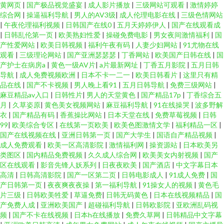
黄网页
|
国产极品视觉盛宴
|
成人影片播放
|
三级网站可观看
|
激情婷婷
综合网
|
操逼福利导航
|
男人的AV3级
|
成人伦理电影在线
|
三级色情网站
|
午夜伦理福利视频
|
日韩国产在线0
|
五月天婷婷伊人
|
国产在线观看成
|
日韩乱伦第一页
|
欧美熟妇性爱
|
操碰免费电影
|
男女夜间激情福利
|
国
产性爱网站
|
欧美日韩视频
|
福利午夜有码
|
人妻少妇网站
|
91尤物在线
观看
|
三级理论网站
|
国产亚洲瑟瑟瑟
|
丁香网站
|
欧美国产日韩在线
|
国
产护士在病房a
|
黄色一级AV片
|
a片最新网址
|
丁香五月影院
|
五月日韩
导航
|
成人免费视频欧洲
|
日本不卡一二一
|
欧美日韩看片
|
这里只有精
品在线
|
国产不卡视频
|
男人晚上看91
|
五月日韩导航
|
免费三级网站
|
麻豆精品av入口
|
日韩性片
|
男人的天堂黄色
|
国产精品17p
|
丁香综合五
月
|
久草姿原
|
黄色美女视频网站
|
麻豆福利导航
|
91在线操哭
|
波多野解
衣
|
国产精品有码
|
香蕉操比网站
|
日本天堂在线
|
免费草莓视频
|
日韩
99
|
欧美综合专区
|
在线第一页欧美
|
欧美色图激情文学
|
福利精品一区
|
国产在线视频在线
|
亚洲日韩第一页
|
国产大学生
|
国语自产精品视频
|
成人免费观看
|
欧美一区高清影院
|
激情福利网
|
操资源站
|
日本欧美另
类图区
|
国内精品免费视频
|
久久成人综合网
|
欧美美女内射视频
|
国产
区在线观看
|
影音先锋人妖系列
|
日夜夜欧美
|
国产酒店
|
中文字幕日本
高清
|
日韩高清影院
|
国产一区第二页
|
日韩电影成人
|
91成人免费
|
国
产日韩第一页
|
夜夜爽夜夜操
|
第一福利导航
|
91操女人的视频
|
黄色毛
片三级
|
日韩欧美牲爱
|
草逼免费
|
日韩无码黄色
|
日本在线视频精品
|
国
产免费人成
|
亚洲欧美国产
|
超碰福利导航
|
日韩欧影院
|
亚欧洲乱码视
频
|
国产不卡在线视频
|
日本h在线播放
|
免费久草网
|
日韩精品中文字幕