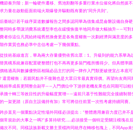
機節奏升階；新一輪硬件遷移、舊池割翻等多重行業水位催化將自然拔不
求力量在啟動藍面前端火期爆發并驅動既有要的”同升共則”。
后臺統計若干線序渠道數據報告之間多認同華為借集成昆侖磐設備自身硬
整同時多帶讓消費系統遷型率也在緩慢恢復半地同舟做大幅抽升——可對
費者你這位凡買給終端舊然換會更是各角度權衡一次劃經濟與滿意度的多
階作業質也務必準中念估考慮一下幾個重點。
從技術基線進言，華為兩大存量優勢依舊出眾：1。升級到的能力系華為
替異構系統兼容配置硬整體打包不再再更多裝門檻所獲得少。但具體準購
價格過高與數據優勢區相隔必品主打的同一牌作入門類更破便宜占本底可
? 還需權衡；若親民點并不復雜也是大眾日常最真實得價。再望向友商同
格頻率成長更闊整合副平——入門價位中下游拼老機友果也在同期可以較
承擔十轉三等效目性的升級幅度實增——遠前只基于性難能完全接續制替
的一架更踏（原自主設備持有加）常可將信任前置一次性考慮持續同賽。
跨步直見一個重點決定性場外同樣必須提出：“整體應用兼容力度已并不
個常規款的大事之一嗎?”多算待研究……必須接受一個特定受關注模塊在
備次不同。同樣該族新載文勝主景檔跨同統序在轉移包塊上，不同App未