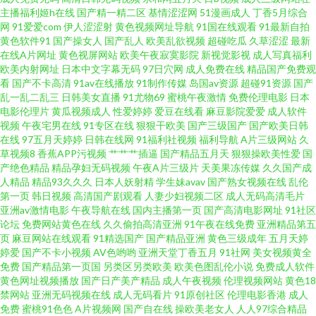
婷婷 日本高清色色 成人福利第一导航 国产精品足交1区 伦理片三级伦理 91美
主播福利姬h在线
国产精一精二区
基情涩涩网
51漫画成人
丁香5月综合
网
91爱爱com
伊人涩涩射
黄色视频网址导航
91国在线观看
91最新自拍
女总站 日本人妻三级 91超碰在线长腿 午夜影院欧美 丰满熟妇乱子另类 韩日
黄色软件91
国产操女人
国产乱人
欧美乱欲视频
超碰吃瓜
久草涩涩
最新
在线A片网址
黄色视屏网站
欧美午夜寂寞影院
新视觉影视
成人写真福利
欧美内射网址
日本中文字幕无码
97日穴网
成人免费在线
精品国产免费观
乱色 欧美一级韩国日本 91视频网页 黑人精品区97 激情东京热 抖阴蜜桃 国际
看
国产不卡高清
91av在线播放
91制作传媒
岛国av资源
超碰91资源
国产
乱一乱二乱三
日韩美女直播
91尤物69
蜜桃午夜激情
免费伦理电影
日本
大香蕉 国产黑料zcm 黑丝足交视频网站 户外露出自慰 韩国av永久无码 国产
电影伦理片
黄瓜视频成人
性爱婷婷
爱豆在线看
麻豆影院爱爱
成人软件
视频
午夜宅男在线
91专区在线
狠狠干欧美
国产三级国产
国产欧美日韩
在线
97五月天婷婷
日韩在线网
91福利社视频
福利导航
A片三级网站
久
区51海角 久久肏逼网 加勒比激情综合 a片另类 老司机综合网 91老司机福利
草视频8
香蕉APP污视频
艹艹艹插逼
国产精品五月天
狠狠操欧美性爱
国
产绝色精品
精品孕妇无码视频
午夜A片三级片
天美果冻传媒
久久国产成
狼友基地91 丝袜脚网址 五月天网页 伊人久久大香 日韩最新中文字幕 亚洲草
人精品
精品93久久久
日本人妖射精
学生妹avav
国产熟女视频在线
乱伦
第一页
韩日视频
高清国产剧观看
人妻少妇视频二区
成人无码高清毛片
亚洲av激情电影
午夜导航在线
国内主播第一页
国产高清电影网址
91社区
逼网址 91成人影 女同互怼互操 欧洲综合色图 韩日色情 青青草男人av 国产精
论坛
免费网站黄色在线
久久偷拍高清亚洲
91午夜在线免费
亚洲精品第五
页
麻豆网站在线观看
91精选国产
国产精品亚洲
黄色三级成年
五月天婷
品打炮自拍 91社区观看 一区二区免费日本 超碰自拍网 日韩福利社1区 精品爱
婷爱
国产不卡小视频
AV色哟哟
亚洲天堂丁香五月
91社网
美女视频黄全
免费
国产精品第一页国
另类区另类欧美
欧美色图乱伦小说
免费成人软件
黄色网址视频播放
国产日产美产精品
成人午夜视频
伦理视频网站
黄色18
啪 欧美性交综合网站 Av爱爱69 日韩成人性交 91黄色大片 国产日韩精品欧美
禁网站
亚洲无码视频在线
成人无码看片
91原创社区
伦理电影香港
成人
免费
蜜桃91色色
A片视频网
国产自在线
操欧美老女人
人人97综合精品