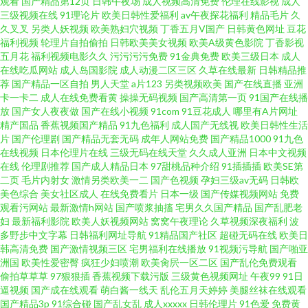
观看
国产精品第12页
日韩午夜场
成人视频高清免费
伦理在线影视
成人
日本黄色影视步 99蜜臀视频网 超碰在线va 国产视频95 豆花av网 97桃密网 一
三级视频在线
91理论片
欧美日韩性爱福利
av午夜探花福利
精品毛片
久
久叉叉
另类人妖视频
欧美熟妇穴视频
丁香五月V国产
日韩黄色网址
豆花
区二区av 91巨炮网站 欧美色图p 精品91网 91黄色片 麻豆传媒网站网址 久久
福利视频
轮理片自拍偷拍
日韩欧美美女视频
欧美A级黄色影院
丁香影视
五月花
福利视频电影久久
污污污污免费
91金典免费
欧美三级日本
成人
在线吃瓜网站
成人岛国影院
成人动漫二区三区
久草在线最新
日韩精品推
丁香五月综合
荐
国产精品一区自拍
男人天堂
a片123
另类视频欧美
国产在线直播
亚洲
卡一卡二
成人在线免费看黄
操操无码视频
国产高清第一页
91国产在线播
放
国产女人夜夜做
国产在线小视频
91com
91豆花成人
哪里有A片网址
精产国品
香蕉视频国产精品
91九色福利
成人国产无线视
欧美日韩性生活
片
国产伦理剧
国产精品无套无码
成年人网站免费
国产精品1000
91九色
在线视频
日本伦理片在线
三级无码在线天堂
久久成人亚洲
日本中文视频
在线
伦理剧推荐
国产成人精品日本
97甜桃品种介绍
91插插插
欧美SE第
二页
毛片内射女
激情另类欧美一二
国产色视频
孕妇三级av无码
日韩欧
美色综合
美女社区成人
在线免费看片
日本一级
国产传媒视频网站
免费
观看污网站
最新激情h网站
国产喷浆抽搐
宅男久久国产精品
国产乱肥老
妇
最新福利影院
欧美人妖视频网站
窝窝午夜理论
久草视频深夜福利
波
多野步中文字幕
日韩福利网址导航
91精品国产社区
超碰无码在线
欧美日
韩高清免费
国产激情视频三区
宅男福利在线播放
91视频污导航
国产啪亚
洲国
欧美性爱密臀
疯狂少妇喷潮
欧美肏屄一区二区
国产乱伦免费观看
偷拍草草草
97狠狠插
香蕉视频下载污版
三级黄色视频网址
午夜99
91日
逼视频
国产成在线观看
萌白酱一线天
乱伦五月天婷婷
美腿丝袜在线观看
国产精品3p
91综合碰
国产乱女乱
成人xxxxx
日韩伦理片
91色爱
免费黄