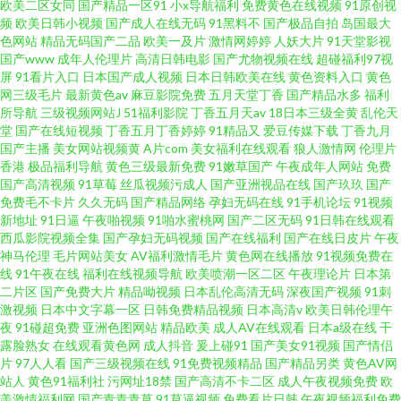
欧美二区女同
国产精品一区91
小x导航福利
免费黄色在线视频
91原创视
频
欧美日韩小视频
国产成人在线无码
91黑料不
国产极品自拍
岛国最大
色网站
精品无码国产二品
欧美一及片
激情网婷婷
人妖大片
91天堂影视
国产www
成年人伦理片
高清日韩电影
国产尤物视频在线
超碰福利97视
屏
91看片入口
日本国产成人视频
日本日韩欧美在线
黄色资料入口
黄色
网三级毛片
最新黄色av
麻豆影院免费
五月天堂丁香
国产精品水多
福利
所导航
三级视频网站J
51福利影院
丁香五月天av
18日本三级全黄
乱伦天
堂
国产在线短视频
丁香五月丁香婷婷
91精品又
爱豆传媒下载
丁香九月
国产主播
美女网站视频黄
A片com
美女福利在线观看
狼人激情网
伦理片
香港
极品福利导航
黄色三级最新免费
91嫩草国产
午夜成年人网站
免费
国产高清视频
91草莓
丝瓜视频污成人
国产亚洲视品在线
国产玖玖
国产
免费毛不卡片
久久无码
国产精品网络
孕妇无码在线
91手机论坛
91视频
新地址
91日逼
午夜啪视频
91啪水蜜桃网
国产二区无码
91日韩在线观看
西瓜影院视频全集
国产孕妇无码视频
国产在线福利
国产在线日皮片
午夜
神马伦理
毛片网站美女
AV福利激情毛片
黄色网在线播放
91视频免费在
线
91午夜在线
福利在线视频导航
欧美喷潮一区二区
午夜理论片
日本第
二片区
国产免费大片
精品呦视频
日本乱伦高清无码
深夜国产视频
91刺
激视频
日本中文字幕一区
日韩免费精品视频
日本高清v
欧美日韩伦理午
夜
91碰超免费
亚洲色图网站
精品欧美
成人AV在线观看
日本a级在线
干
露脸熟女
在线观看黄色网
成人抖音
爰上碰91
国产美女91视频
国产情侣
片
97人人看
国产三级视频在线
91免费视频精品
国产精品另类
黄色AV网
站人
黄色91福利社
污网址18禁
国产高清不卡二区
成人午夜视频免费
欧
美激情福利网
国产青青青草
91草逼视频
免费看片日韩
午夜视频福利免费