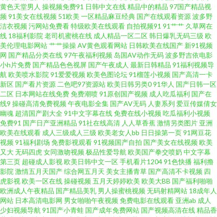
国产视频网 91色情蜜桃茄子 国产海角社区 人妖自慰网址 激情五月天社区 99
黄色天堂男人
操视频免费91
日韩中文在线
精品中的精品
97国产精品视
频
91美女在线视频
51欧美
一区精品麻豆经典
国产在线观看资源
波多野
热在线观看 蜜芽久久9com 日韩A级 天堂尤物在线视频 影音先锋青青草 av久
洁衣视频
污网站免费看
特级欧美在线观看
自拍视频91
91艹艹
久草网在
线
18福利影院
老司机蜜桃在线
成人精品一区二区
韩日爆乳无码三级
欧
美伦理电影网站
艹艹操操
AV黄色观看网站
日韩欧美在线国产
新91视频
色 久草视频福利 国产精品欧美二区 97在线免费视频 在线日韩av网址 男人的
网
国产精品分类在线
97午夜福利视频
岛国AV动作无码
波多野吉依电影
小h片免费
国产精品色色视屏
国产午夜成人
最新日韩精品
91福利视频导
天堂阴色网 国产免费美女大片 日本有码区 少妇白浆视频 欧美日韩在线免费
航
欧美喷水影院
91爱爱视频
欧美色图论坛
91榴莲小视频
国产高清一卡
新区
国产看片资源
二色吧97资源站
欧美日韩另类0
91华人
国产日韩一区
二区
日本网站在线免费
免费潮喷
91原创国产视频
成人吃瓜福利
国产在
久久资源导航 国产91小视频 97资源中文字幕 91爰爱欧美 国内AV在线 国产
线9
操碰高清免费视频
午夜电影全集
国产AV无码
人妻系列
爱豆传媒倩女
幽魂
超清国产剧大全
91中文字幕在线
免费在线小视频
吃瓜福利小视频
TS网站 韩国三级香蕉网战 91精品老司机 玖草视频在线 另类综合另类 成人中
免费91
国产日产亚洲精品
91社在线高清
人人草香蕉
激情另类图片
亚洲
欧美在线观看
成人三级成人三级
欧美老女人bb
日日操第一页
91网豆花
视频
91福利剧场
免费影视观看
91视频国产自拍
国产美女在线视频
欧美
文字幕一区 AV无码偷拍 天天射一射 欧美精品成人 欧美女同69 另类射区 91香
又大
无码四虎
女同激吻视频
极品性爱导航
欧美国产拳交喷奶
中文字幕
第三页
超碰成人影视
欧美日韩中文一区
手机看片1204
91色快播
福利撸
蕉入口 九一精品中文字幕 四虎密臀av蜜桃 大香蕉伊人现现 久久草福利导航
影院
激情五月天国产
综合网五月天
美女主播青草
国产高清不卡视频
四
虎影视
欧美一区在线
操碰视频
五月天婷婷欧美
欧美大BB
国产福利啪啪
欧洲成人午夜精品
国产精品美乳
男人操蜜桃视频
无码射精网站
18成年人
丝袜足交综合 熟女在线视频网站 91精品7 91精品视频免费 免费无码内射黑丝
网站
日本高清电影网
男女啪啪午夜视频
免费电影在线观看
亚洲ab
成人
少妇视频导航
91国产小青蛙
国产成年免费网站
国产视频高清在线
精品香