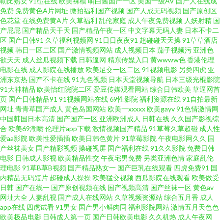
狼人 激情文学网伊人 午夜狼窝AV 婷婷五月花 伊人黄版 国产性交自拍 91九色
勒比熟女
91碰在线
欧美裸模
萌白酱国产一区
美国一级AV
国产人在线成
免费
免费黄色A片网址
微拍福利国产视频
国产人成无码视频
国产原创区
色花堂
在线免费黄A片
久草福利
乱伦家庭
成人午夜免费视频
人妖射精
国
在线磁力 另类激情网站 青草网在线 日本操逼网 老湿影院福利区 日日干天天
产屁屁
国产精品天干天
国产精品午夜一区
中文字幕无码人妻
日本不卡二
区
国产日韩91
久草福利视频网
91日日夜夜91
超碰碰天天操
91草草酒店
日 精品三级网站 国产国语对白 日韩性爱青青草 日韩卡一 欧美另类极度 俺也
视频
韩日一区二区
国产激情视频网站
成人视频日本
茄子视频污
亚洲色
欲天天
成人丝瓜视频下载
日韩逼网
精东传媒入口
黄wwww色
香港伦理
电影在线
成人影院在线播放
欧美足交一区二区
91视频电影
另类四虎
亚
操激情五月天 精东视频传媒 欧美性爱二区 97人人插 91亚洲精华 午夜激情影
洲东京热
国产不卡在线
91九色视频
日本天堂视频导航
日本三级光棍影院
91大神精品
欧美怡红院院二区
爱豆传媒观看网站
综合日韩欧美
草逼网首
院 国产高清网站 WWW俺去也 欧美中文字幕AV 91视频快捷 欧美日韩黑料 97
页
国产日韩精品91
91视频网站在线
69性影院
福利资源在线
91自拍最新
网址
青青草国产成人
黄色岛国网站
欧美一xxxxx
欧美gayv
91色情激情网
中国韩国日本高清
国产国产一区
亚洲欧洲成人
日韩在线
久久国产影视综
色综合1 www91牛 韩国美女AV导航 久久六一二三四 久久这里有精品6 欧美
合
欧美69潮喷
伦理片app下载
激情视频国产精品
91草莓久草超碰
成人性
爱aa影院
欧美性爱插插
欧美日韩色黄片
91草莓影院
午夜电影网久久
国
射精品 蜜桃视频污 天天干视频网站 老湿机福利影院 91熟女 中文1区 91黄色
产丝袜美女
国产精彩视频
操碰视屏
国产福利在线
91久久影院
免费日韩
电影
日韩成人影视
欧美精品性交
午夜宅男免费
另类亚洲色情
家庭乱伦
理电影
91草B草B视频
国产精品熟女一
国产巨乳在线观看
四虎免费91
国
传媒公司 国产精品夜夜夜 超碰久草 九一av 亚洲青娱乐avi 成人福利AV导航 日
内精品无码短片
超碰成人操操
欧美猛交视频
西瓜影院在线观看
欧美做受
日韩
国产在线一
国产原创视频在线
国产视频高清
国产丝袜一区
黄色av
本a天堂 91叉叉叉 欧美色肏 日韩欧美亚洲 91色淫网 www99操 狠狠撸天天干
网址大全
人妻乱视
国产成人在线网站
久草视频资源站
综合五月香
成人
app在线
四虎试看
91男女
国产男小鲜肉同
福利影院网站
激情五月天色色
欧美极品电影
日韩成人第一页
国产日韩欧美电影
久久机热
成人午夜网